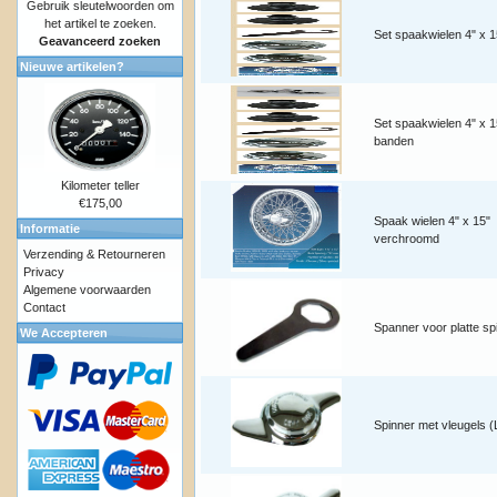
Gebruik sleutelwoorden om
het artikel te zoeken.
Set spaakwielen 4" x 1
Geavanceerd zoeken
Nieuwe artikelen?
Set spaakwielen 4" x 1
banden
Kilometer teller
€175,00
Spaak wielen 4" x 15"
Informatie
verchroomd
Verzending & Retourneren
Privacy
Algemene voorwaarden
Contact
Spanner voor platte sp
We Accepteren
Spinner met vleugels (