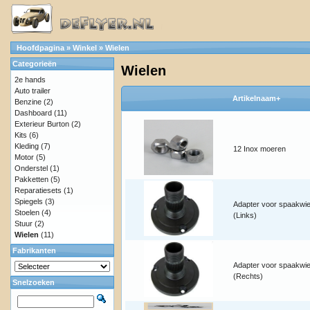
Hoofdpagina
»
Winkel
»
Wielen
Categorieën
Wielen
2e hands
Auto trailer
Artikelnaam+
Benzine
(2)
Dashboard
(11)
Exterieur Burton
(2)
Kits
(6)
Kleding
(7)
12 Inox moeren
Motor
(5)
Onderstel
(1)
Pakketten
(5)
Reparatiesets
(1)
Spiegels
(3)
Adapter voor spaakwie
Stoelen
(4)
(Links)
Stuur
(2)
Wielen
(11)
Fabrikanten
Adapter voor spaakwie
(Rechts)
Snelzoeken