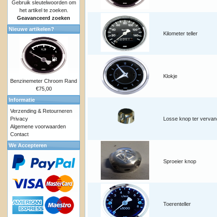
Gebruik sleutelwoorden om
het artikel te zoeken.
Geavanceerd zoeken
Nieuwe artikelen?
Kilometer teller
Klokje
Benzinemeter Chroom Rand
€75,00
Informatie
Verzending & Retourneren
Privacy
Losse knop ter vervan
Algemene voorwaarden
Contact
We Accepteren
Sproeier knop
Toerenteller