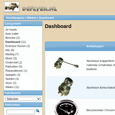
Hoofdpagina
»
Winkel
»
Dashboard
Categorieën
Dashboard
2e hands
Auto trailer
Benzine
(2)
Dashboard
(11)
Exterieur Burton
(2)
Artikelnaam+
Kits
(6)
Kleding
(7)
Motor
(5)
Aluminium knipperlicht 
Onderstel
(1)
ruitenwis schakelaar m
Pakketten
(5)
bedienin
Reparatiesets
(1)
Spiegels
(3)
Stoelen
(4)
Stuur
(2)
Wielen
(11)
Aluminium lichtschakel
Fabrikanten
Snelzoeken
Benzinemeter Chroom