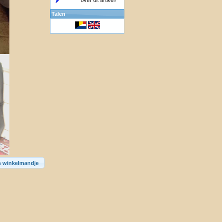
over dit artikel!
Talen
n winkelmandje