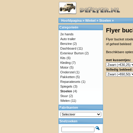
Hoofdpagina
»
Winkel
»
Stoelen
»
Categorieën
Flyer buc
2e hands
Auto trailer
Flyer bucket stoel
Benzine
(2)
of geheel bekleed
Dashboard
(11)
Beschikbare opties
Exterieur Burton
(2)
Kits
(6)
met kussentjes:
Kleding
(7)
Motor
(5)
Volledig bekleed:
Onderstel
(1)
Pakketten
(5)
Reparatiesets
(1)
Spiegels
(3)
Stoelen
(4)
Stuur
(2)
Wielen
(11)
Fabrikanten
Snelzoeken