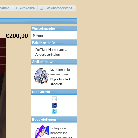
mandje
Afrekenen
Uw klantgegevens
Winkelmandje
€200,00
0 items
Fabrikant Info
-
DeFlyer Homepagina
-
Andere artikelen
Artikelnieuws
Licht me in bij
nieuws over
Flyer bucket
stoelen
Deel artikel
Beoordelingen
Schrijf een
beoordeling