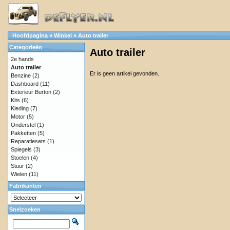
Hoofdpagina
»
Winkel
»
Auto trailer
Categorieën
Auto trailer
2e hands
Auto trailer
Er is geen artikel gevonden.
Benzine
(2)
Dashboard
(11)
Exterieur Burton
(2)
Kits
(6)
Kleding
(7)
Motor
(5)
Onderstel
(1)
Pakketten
(5)
Reparatiesets
(1)
Spiegels
(3)
Stoelen
(4)
Stuur
(2)
Wielen
(11)
Fabrikanten
Snelzoeken