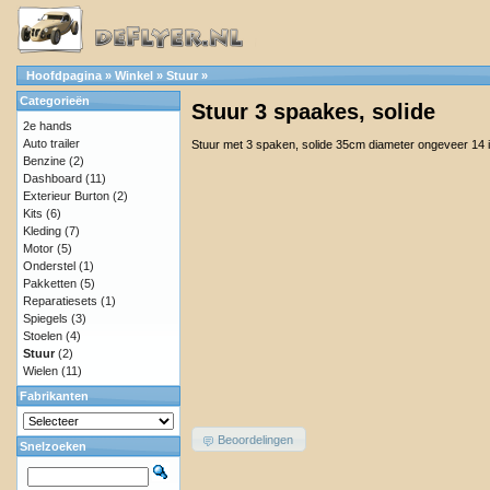
Hoofdpagina
»
Winkel
»
Stuur
»
Categorieën
Stuur 3 spaakes, solide
2e hands
Auto trailer
Stuur met 3 spaken, solide 35cm diameter ongeveer 14 
Benzine
(2)
Dashboard
(11)
Exterieur Burton
(2)
Kits
(6)
Kleding
(7)
Motor
(5)
Onderstel
(1)
Pakketten
(5)
Reparatiesets
(1)
Spiegels
(3)
Stoelen
(4)
Stuur
(2)
Wielen
(11)
Fabrikanten
Beoordelingen
Snelzoeken