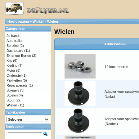
Hoofdpagina
»
Winkel
»
Wielen
Categorieën
Wielen
2e hands
Auto trailer
Artikelnaam+
Benzine
(2)
Dashboard
(11)
Exterieur Burton
(2)
Kits
(6)
Kleding
(7)
12 Inox moeren
Motor
(5)
Onderstel
(1)
Pakketten
(5)
Reparatiesets
(1)
Spiegels
(3)
Adapter voor spaakwie
Stoelen
(4)
(Links)
Stuur
(2)
Wielen
(11)
Fabrikanten
Adapter voor spaakwie
(Rechts)
Snelzoeken