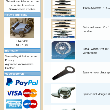
Gebruik sleutelwoorden om
het artikel te zoeken.
Set spaakwielen 4" x 1
Geavanceerd zoeken
Nieuwe artikelen?
Set spaakwielen 4" x 1
banden
Flyer dak
€1.675,00
Spaak wielen 4" x 15"
Informatie
verchroomd
Verzending & Retourneren
Privacy
Algemene voorwaarden
Contact
Spanner voor platte sp
We Accepteren
Spinner met vleugels (