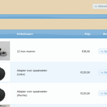
Winkel
Artikelnaam+
Prijs
Be
Be
12 Inox moeren
€38,00
Adapter voor spaakwielen
Be
€120,00
(Links)
Adapter voor spaakwielen
Be
€120,00
(Rechts)