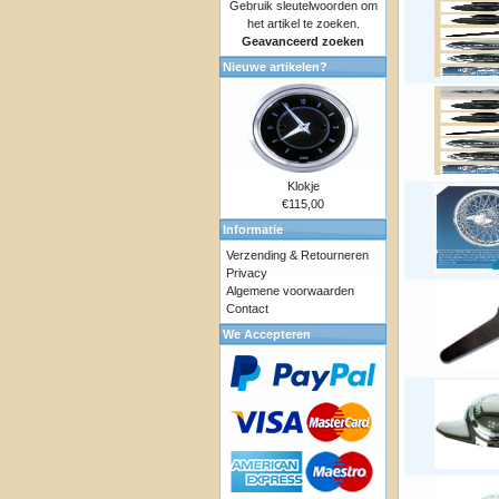
Gebruik sleutelwoorden om
het artikel te zoeken.
Geavanceerd zoeken
Nieuwe artikelen?
Klokje
€115,00
Informatie
Verzending & Retourneren
Privacy
Algemene voorwaarden
Contact
We Accepteren