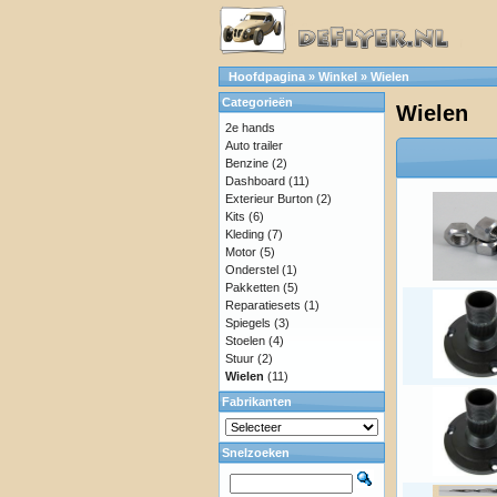
Hoofdpagina
»
Winkel
»
Wielen
Categorieën
Wielen
2e hands
Auto trailer
Benzine
(2)
Dashboard
(11)
Exterieur Burton
(2)
Kits
(6)
Kleding
(7)
Motor
(5)
Onderstel
(1)
Pakketten
(5)
Reparatiesets
(1)
Spiegels
(3)
Stoelen
(4)
Stuur
(2)
Wielen
(11)
Fabrikanten
Snelzoeken