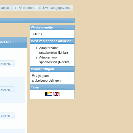
mandje
Afrekenen
Uw klantgegevens
Winkelmandje
0 items
Best verkopende artikelen
stel NU
Adapter voor
spaakwielen (Links)
Adapter voor
spaakwielen (Rechts)
stel NU
Beoordelingen
Er zijn geen
artikelbeoordelingen
Talen
stel NU
stel NU