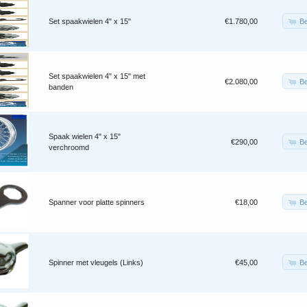
Be
Set spaakwielen 4" x 15"
€1.780,00
Set spaakwielen 4" x 15" met
Be
€2.080,00
banden
Spaak wielen 4" x 15"
Be
€290,00
verchroomd
Be
Spanner voor platte spinners
€18,00
Be
Spinner met vleugels (Links)
€45,00