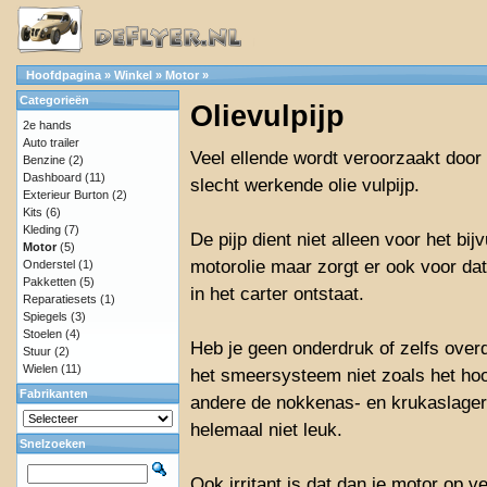
Hoofdpagina
»
Winkel
»
Motor
»
Categorieën
Olievulpijp
2e hands
Auto trailer
Veel ellende wordt veroorzaakt door 
Benzine
(2)
Dashboard
(11)
slecht werkende olie vulpijp.
Exterieur Burton
(2)
Kits
(6)
Kleding
(7)
De pijp dient niet alleen voor het bij
Motor
(5)
motorolie maar zorgt er ook voor da
Onderstel
(1)
Pakketten
(5)
in het carter ontstaat.
Reparatiesets
(1)
Spiegels
(3)
Stoelen
(4)
Heb je geen onderdruk of zelfs over
Stuur
(2)
Wielen
(11)
het smeersysteem niet zoals het hoo
Fabrikanten
andere de nokkenas- en krukaslager
helemaal niet leuk.
Snelzoeken
Ook irritant is dat dan je motor op v