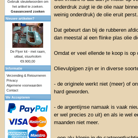
Gebruik sleutelwoorden om
onderdruk zuigt ie de olie naar binnen
het artikel te zoeken.
Geavanceerd zoeken
weinig onderdruk) de olie eruit perst.
Nieuwe artikelen?
Dat gebeurt dan bij de rubberen afdich
dan meestal al een flinke plas olie 
De Flyer kit - met raam,
Omdat er veel ellende te koop is op 
uitlaat, stuurkolom
€9.900,00
Olievulpijpen zijn er in diverse soor
Informatie
Verzending & Retourneren
Privacy
- de originele werkt niet (meer) of
Algemene voorwaarden
Contact
hard geworden.
We Accepteren
- de argentijnse namaak is vaak nieu
er wel precies zo uit) en als ie wel 
maanden niet meer.
- een alu-klepje in de carterontluch